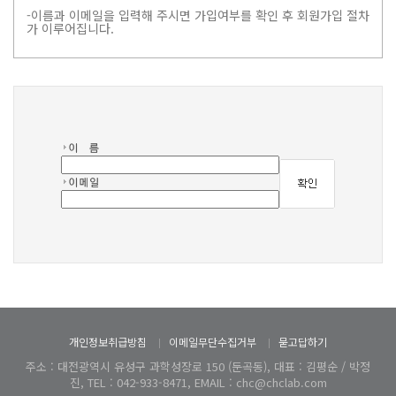
-이름과 이메일을 입력해 주시면 가입여부를 확인 후 회원가입 절차
가 이루어집니다.
개인정보취급방침
이메일무단수집거부
묻고답하기
주소 : 대전광역시 유성구 과학성장로 150 (둔곡동), 대표 : 김평순 / 박정
진, TEL : 042-933-8471, EMAIL : chc@chclab.com