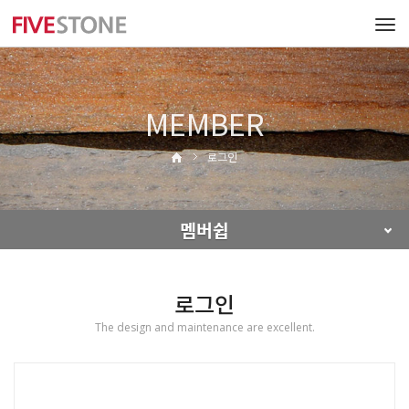
Tog
navi
MEMBER
로그인
멤버쉽
로그인
The design and maintenance are excellent.